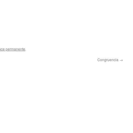
ace permanente
.
Congruencia
→