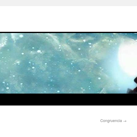
Congruencia
→