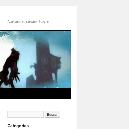
Igne natura renovatur integra
Categorías