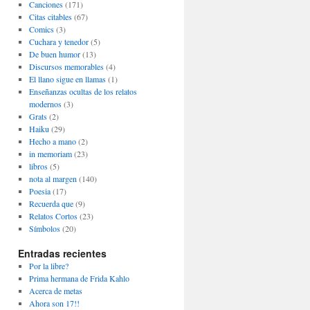
Canciones
(171)
Citas citables
(67)
Comics
(3)
Cuchara y tenedor
(5)
De buen humor
(13)
Discursos memorables
(4)
El llano sigue en llamas
(1)
Enseñanzas ocultas de los relatos
modernos
(3)
Grats
(2)
Haiku
(29)
Hecho a mano
(2)
in memoriam
(23)
libros
(5)
nota al margen
(140)
Poesia
(17)
Recuerda que
(9)
Relatos Cortos
(23)
Símbolos
(20)
Entradas recientes
Por la libre?
Prima hermana de Frida Kahlo
Acerca de metas
Ahora son 17!!