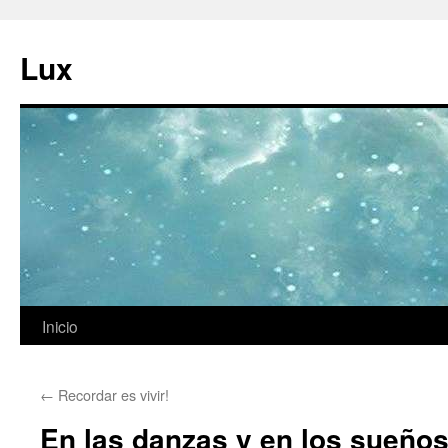
Ir
al
Lux
contenido
Inicio
←
Recordar es vivir!
En las danzas y en los sueño