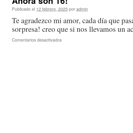
Ahora son 16!
Publicado el
12 febrero, 2025
por
admin
Te agradezco mi amor, cada día que pas
sorpresa! creo que si nos llevamos un 
en
Comentarios desactivados
Ahora
son
16!