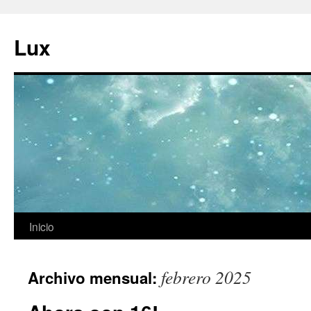
Ir
al
Lux
contenido
Inicio
febrero 2025
Archivo mensual: