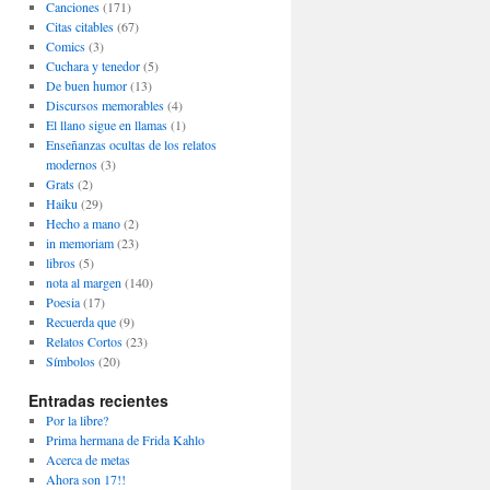
Canciones
(171)
Citas citables
(67)
Comics
(3)
Cuchara y tenedor
(5)
De buen humor
(13)
Discursos memorables
(4)
El llano sigue en llamas
(1)
Enseñanzas ocultas de los relatos
modernos
(3)
Grats
(2)
Haiku
(29)
Hecho a mano
(2)
in memoriam
(23)
libros
(5)
nota al margen
(140)
Poesia
(17)
Recuerda que
(9)
Relatos Cortos
(23)
Símbolos
(20)
Entradas recientes
Por la libre?
Prima hermana de Frida Kahlo
Acerca de metas
Ahora son 17!!