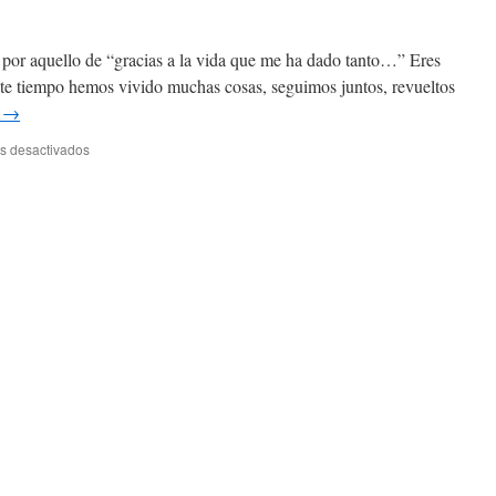
 por aquello de “gracias a la vida que me ha dado tanto…” Eres
ste tiempo hemos vivido muchas cosas, seguimos juntos, revueltos
o
→
en
s desactivados
Ahora
son
17!!