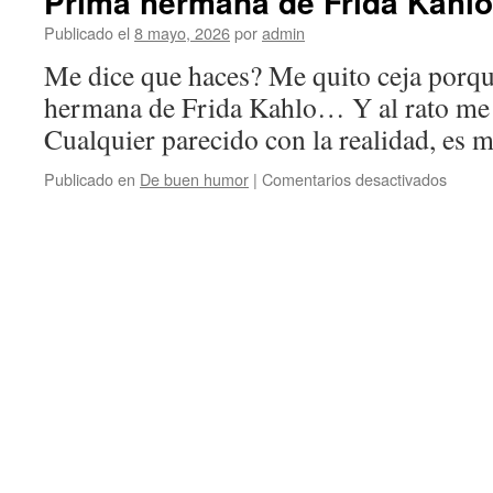
Prima hermana de Frida Kahlo
Publicado el
8 mayo, 2026
por
admin
Me dice que haces? Me quito ceja porq
hermana de Frida Kahlo… Y al rato me 
Cualquier parecido con la realidad, es 
en
Publicado en
De buen humor
|
Comentarios desactivados
Prima
herma
de
Frida
Kahlo