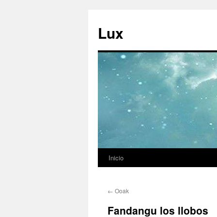
Ir
al
Lux
contenido
Inicio
←
Ooak
Fandangu los llobos