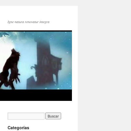
Igne natura renovatur integra
Categorías