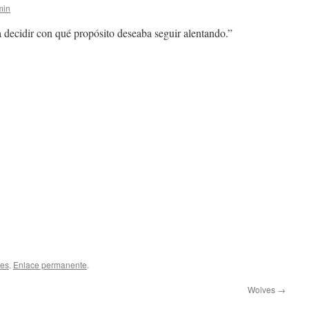
min
a decidir con qué propósito deseaba seguir alentando.”
les
.
Enlace permanente
.
Wolves
→