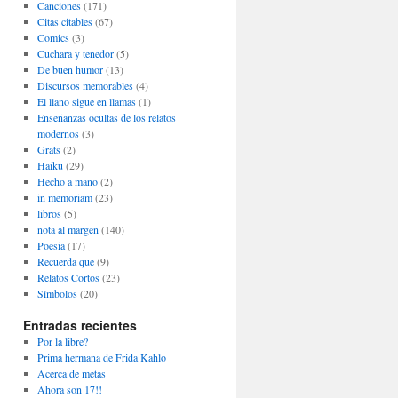
Canciones
(171)
Citas citables
(67)
Comics
(3)
Cuchara y tenedor
(5)
De buen humor
(13)
Discursos memorables
(4)
El llano sigue en llamas
(1)
Enseñanzas ocultas de los relatos
modernos
(3)
Grats
(2)
Haiku
(29)
Hecho a mano
(2)
in memoriam
(23)
libros
(5)
nota al margen
(140)
Poesia
(17)
Recuerda que
(9)
Relatos Cortos
(23)
Símbolos
(20)
Entradas recientes
Por la libre?
Prima hermana de Frida Kahlo
Acerca de metas
Ahora son 17!!