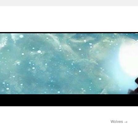
Wolves
→