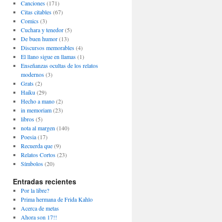
Canciones
(171)
Citas citables
(67)
Comics
(3)
Cuchara y tenedor
(5)
De buen humor
(13)
Discursos memorables
(4)
El llano sigue en llamas
(1)
Enseñanzas ocultas de los relatos
modernos
(3)
Grats
(2)
Haiku
(29)
Hecho a mano
(2)
in memoriam
(23)
libros
(5)
nota al margen
(140)
Poesia
(17)
Recuerda que
(9)
Relatos Cortos
(23)
Símbolos
(20)
Entradas recientes
Por la libre?
Prima hermana de Frida Kahlo
Acerca de metas
Ahora son 17!!