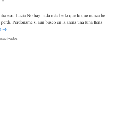
tra eso. Lucia No hay nada más bello que lo que nunca he
perdí. Perdóname si aún busco en la arena una luna llena
do
→
en
esactivados
Los
amores
eternos
imposibles
e
inolvidables