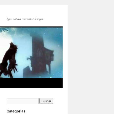
Igne natura renovatur integra
Categorías