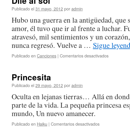
Dile al sol
Publicado el
31 mayo, 2012
por
admin
Hubo una guerra en la antigüedad, que 
amor, él tuvo que ir al frente a luchar. 
atravesó, mil sentimientos y un corazón,
nunca regresó. Vuelve a …
Sigue leyen
en
Publicado en
Canciones
|
Comentarios desactivados
Dile
al
sol
Princesita
Publicado el
29 mayo, 2012
por
admin
Oculta en lejanas tierras… Allá en dond
parte de la vida. La pequeña princesa 
mundo, Un nuevo amanecer.
en
Publicado en
Haiku
|
Comentarios desactivados
Princesita