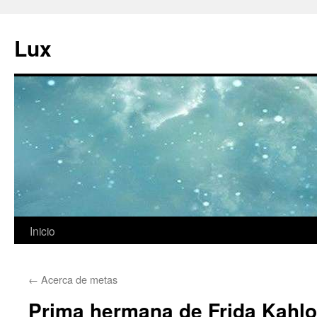
Ir
al
Lux
contenido
Inicio
←
Acerca de metas
Prima hermana de Frida Kahlo