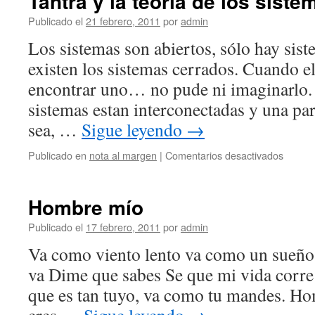
Tantra y la teoría de los siste
Publicado el
21 febrero, 2011
por
admin
Los sistemas son abiertos, sólo hay sist
existen los sistemas cerrados. Cuando el
encontrar uno… no pude ni imaginarlo. 
sistemas estan interconectadas y una pa
sea, …
Sigue leyendo
→
en
Publicado en
nota al margen
|
Comentarios desactivados
Tantra
y
la
Hombre mío
teoría
de
Publicado el
17 febrero, 2011
por
admin
los
Va como viento lento va como un sueño
sistem
va Dime que sabes Se que mi vida corr
que es tan tuyo, va como tu mandes. Ho