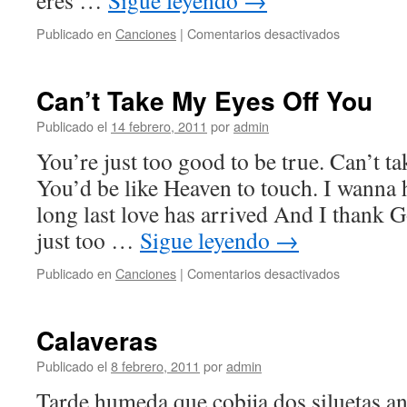
eres …
Sigue leyendo
→
en
Publicado en
Canciones
|
Comentarios desactivados
Hombre
mío
Can’t Take My Eyes Off You
Publicado el
14 febrero, 2011
por
admin
You’re just too good to be true. Can’t ta
You’d be like Heaven to touch. I wanna
long last love has arrived And I thank G
just too …
Sigue leyendo
→
en
Publicado en
Canciones
|
Comentarios desactivados
Can’t
Take
My
Calaveras
Eyes
Off
Publicado el
8 febrero, 2011
por
admin
You
Tarde humeda que cobija dos siluetas an