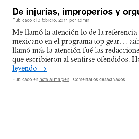
De injurias, improperios y org
Publicado el
3 febrero, 2011
por
admin
Me llamó la atención lo de la referencia
mexicano en el programa top gear… aah
llamó más la atención fué las redaccion
que escribieron al sentirse ofendidos.
leyendo
→
en
Publicado en
nota al margen
|
Comentarios desactivados
De
injurias
improp
y
orgullo
afecta