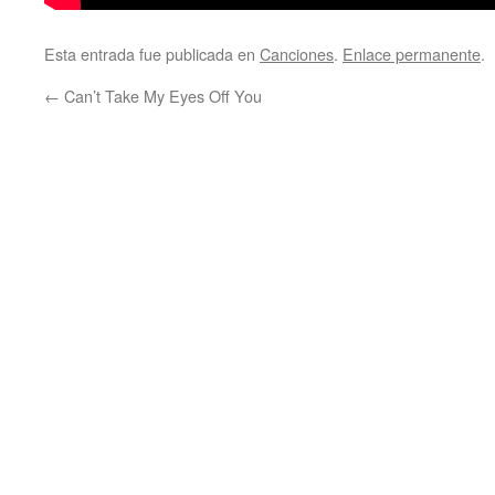
Esta entrada fue publicada en
Canciones
.
Enlace permanente
.
←
Can’t Take My Eyes Off You