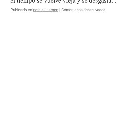
el tiempo se vuelve vieja y se desgasta
en
Publicado en
nota al margen
|
Comentarios desactivados
Sí
me
import