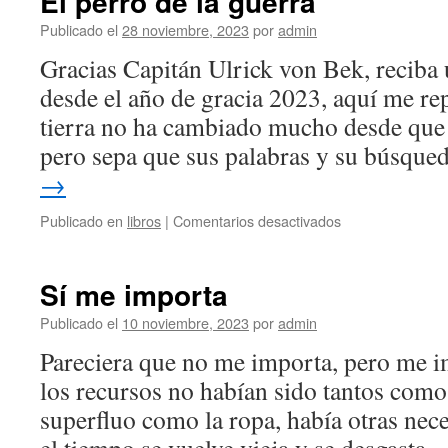
El perro de la guerra
Publicado el
28 noviembre, 2023
por
admin
Gracias Capitán Ulrick von Bek, reciba
desde el año de gracia 2023, aquí me re
tierra no ha cambiado mucho desde que 
pero sepa que sus palabras y su búsqu
→
en
Publicado en
libros
|
Comentarios desactivados
El
perro
de
Sí me importa
la
guerra
Publicado el
10 noviembre, 2023
por
admin
Pareciera que no me importa, pero me i
los recursos no habían sido tantos como
superfluo como la ropa, había otras nec