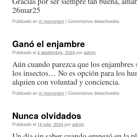
Gracias por ser siempre tan buena, amabl
26mar25
en
Publicado en
in memoriam
|
Comentarios desactivados
Colita
Ganó el enjambre
Publicado el
4 septiembre, 2024
por
admin
Aún cuando parezca que los enjambres s
los insectos… No es opción para los h
alquien con voluntad y conciencia.
en
Publicado en
in memoriam
|
Comentarios desactivados
Ganó
el
enjambr
Nunca olvidados
Publicado el
16 julio, 2024
por
admin
Un día sin saber cuando empezó en la pl