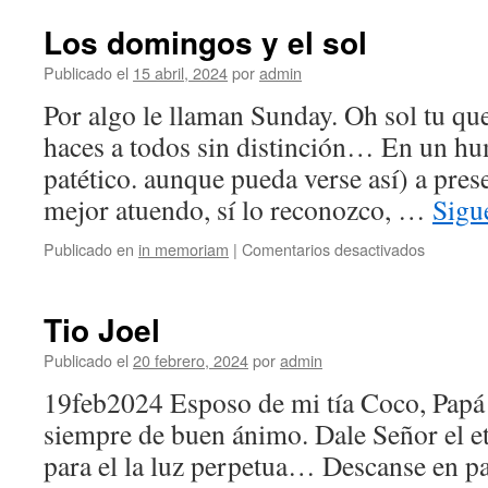
Los domingos y el sol
Publicado el
15 abril, 2024
por
admin
Por algo le llaman Sunday. Oh sol tu que
haces a todos sin distinción… En un h
patético. aunque pueda verse así) a pres
mejor atuendo, sí lo reconozco, …
Sigu
en
Publicado en
in memoriam
|
Comentarios desactivados
Los
domingo
y
Tio Joel
el
sol
Publicado el
20 febrero, 2024
por
admin
19feb2024 Esposo de mi tía Coco, Papá
siempre de buen ánimo. Dale Señor el e
para el la luz perpetua… Descanse en paz