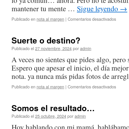
lo ya común… ahora. Pero no te acostum
mantener tu mente …
Sigue leyendo
→
en
Publicado en
nota al margen
|
Comentarios desactivados
2025
y
el
Suerte o destino?
fin
de
Publicado el
27 noviembre, 2024
por
admin
los
A veces no sientes que pides algo, pero s
tiempo
Espero que apesar el inicio, el día mej
nota. ya nunca más pidas fotos de arregl
en
Publicado en
nota al margen
|
Comentarios desactivados
Suerte
o
destin
Somos el resultado…
Publicado el
25 octubre, 2024
por
admin
Hoy hablando con mi mamá, hablábamos