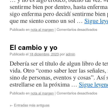
sentirme bien por dentro, hasta enferma
sigo enferma pero decidí sentirme bien 
que me siento como un sol …
Sigue le
en
Publicado en
nota al margen
|
Comentarios desactivados
de
abejas
y
El cambio y yo
flores
Publicado el
18 diciembre, 2023
por
admin
Debería ser el título de algun libro de te
vida. Otro “como saber leer las señales,
sino de personas, eventos y cosas”. Así s
estrellarse en la próxima …
Sigue leye
en
Publicado en
nota al margen
|
Comentarios desactivados
El
cambio
←
Entradas más antiguas
y