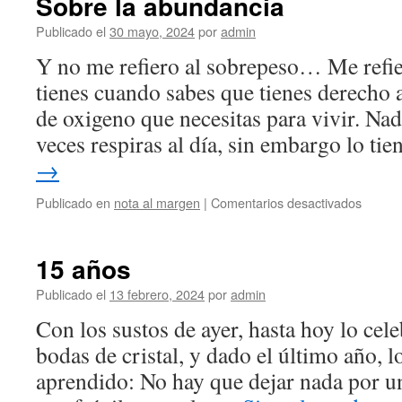
Sobre la abundancia
al
angelit
Publicado el
30 mayo, 2024
por
admin
Y no me refiero al sobrepeso… Me refie
tienes cuando sabes que tienes derecho 
de oxigeno que necesitas para vivir. Nad
veces respiras al día, sin embargo lo ti
→
en
Publicado en
nota al margen
|
Comentarios desactivados
Sobre
la
abunda
15 años
Publicado el
13 febrero, 2024
por
admin
Con los sustos de ayer, hasta hoy lo cel
bodas de cristal, y dado el último año, 
aprendido: No hay que dejar nada por u