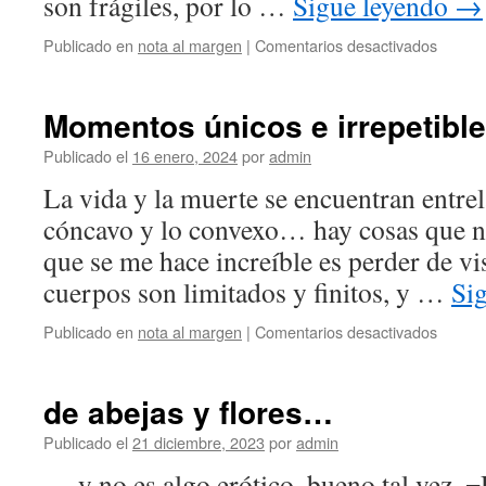
son frágiles, por lo …
Sigue leyendo
→
en
Publicado en
nota al margen
|
Comentarios desactivados
15
años
Momentos únicos e irrepetibl
Publicado el
16 enero, 2024
por
admin
La vida y la muerte se encuentran entrel
cóncavo y lo convexo… hay cosas que n
que se me hace increíble es perder de vi
cuerpos son limitados y finitos, y …
Si
en
Publicado en
nota al margen
|
Comentarios desactivados
Momen
únicos
e
de abejas y flores…
irrepet
Publicado el
21 diciembre, 2023
por
admin
… y no es algo erótico, bueno tal vez. 