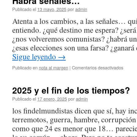
Habrá señales…
Publicado el
13 mayo, 2025
por
admin
Atenta a los cambios, a las señales… qu
entiendo. ¿qué destino me espera? ¿será
¿nos volveremos comunistas? ¿habrá una
¿esas elecciones son una farsa? ¿ganará
Sigue leyendo
→
en
Publicado en
nota al margen
|
Comentarios desactivados
Habrá
señal
2025 y el fin de los tiempos?
Publicado el
17 enero, 2025
por
admin
los findelmundistas dicen que sí, hay in
terremotos, guerra, hambre, corrupción
como que 24 es menor que 18… parecier