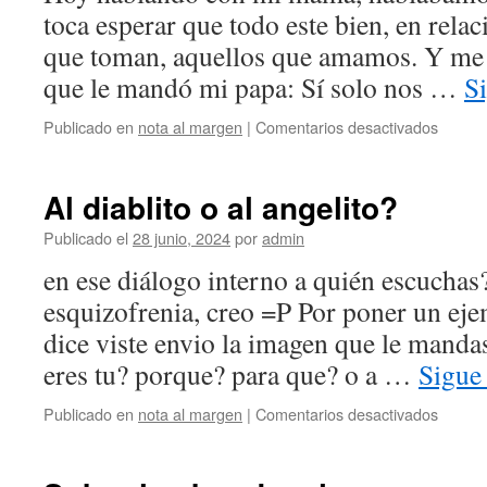
toca esperar que todo este bien, en relac
que toman, aquellos que amamos. Y me 
que le mandó mi papa: Sí solo nos …
S
en
Publicado en
nota al margen
|
Comentarios desactivados
Somos
el
result
Al diablito o al angelito?
Publicado el
28 junio, 2024
por
admin
en ese diálogo interno a quién escuchas
esquizofrenia, creo =P Por poner un ejem
dice viste envio la imagen que le manda
eres tu? porque? para que? o a …
Sigue
en
Publicado en
nota al margen
|
Comentarios desactivados
Al
diablito
o