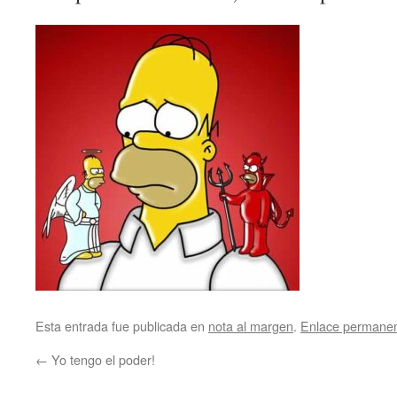
Esta entrada fue publicada en
nota al margen
.
Enlace permane
←
Yo tengo el poder!