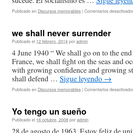
sucede. El socialismo es …
Sigue leye
Publicado en
Discursos memorables
|
Comentarios desactivado
we shall never surrender
Publicado el
12 febrero, 2014
por
admin
4 June 1940 “ We shall go on to the end ,
France, we shall fight on the seas and oc
with growing confidence and growing str
shall defend …
Sigue leyendo
→
Publicado en
Discursos memorables
|
Comentarios desactivado
Yo tengo un sueño
Publicado el
16 octubre, 2008
por
admin
28 de agosto de 1963. Estoy feliz de un