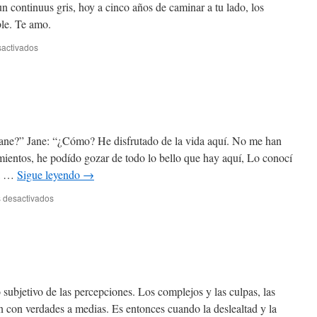
n continuus gris, hoy a cinco años de caminar a tu lado, los
ble. Te amo.
en
activados
Cinco
ane?” Jane: “¿Cómo? He disfrutado de la vida aquí. No me han
mientos, he podído gozar de todo lo bello que hay aquí, Lo conocí
ia …
Sigue leyendo
→
en
 desactivados
Saberse
en
casa
o subjetivo de las percepciones. Los complejos y las culpas, las
an con verdades a medias. Es entonces cuando la deslealtad y la