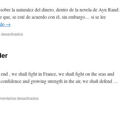
sobre la naturalez del dinero, dentro de la novela de Ayn Rand:
r que, se esté de acuerdo con él, sin embargo… si se lee
ndo
→
en
 desactivados
Rebelión
del
Atlas
der
end , we shall fight in France, we shall fight on the seas and
 confidence and growing strength in the air, we shall defend …
en
mentarios desactivados
we
shall
never
surrender