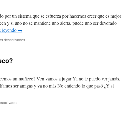
do por un sistema que se esfuerza por hacernos creer que es mejor
ducen y si uno no se mantiene uno alerta, puede uno ser devorado
e leyendo
→
en
os desactivados
Si
Karna
lo
eco?
hubiera
sabido…
hacemos un muñeco? Ven vamos a jugar Ya no te puedo ver jamás,
olíamos ser amigas y ya no más No entiendo lo que pasó ¿Y si
en
esactivados
Y
si
hacemos
un
muñeco?