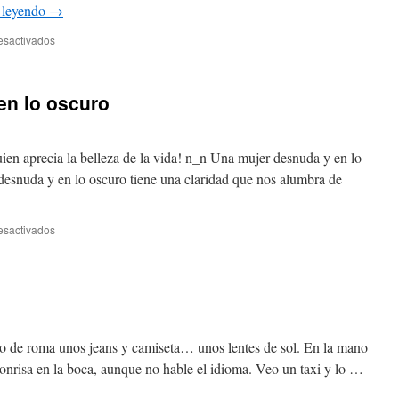
 leyendo
→
en
esactivados
Beautiful
en lo oscuro
ien aprecia la belleza de la vida! n_n Una mujer desnuda y en lo
esnuda y en lo oscuro tiene una claridad que nos alumbra de
en
esactivados
Una
mujer
desnuda
y
en
lo
oscuro
lo de roma unos jeans y camiseta… unos lentes de sol. En la mano
onrisa en la boca, aunque no hable el idioma. Veo un taxi y lo …