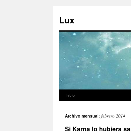
Ir
al
Lux
contenido
Inicio
febrero 2014
Archivo mensual:
Si Karna lo hubiera s