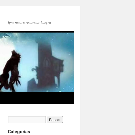
Igne natura renovatur integra
Categorías