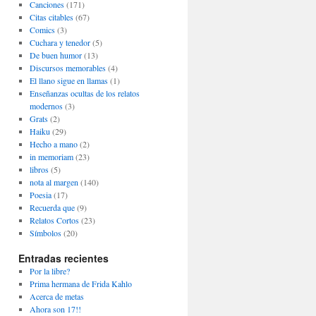
Canciones
(171)
Citas citables
(67)
Comics
(3)
Cuchara y tenedor
(5)
De buen humor
(13)
Discursos memorables
(4)
El llano sigue en llamas
(1)
Enseñanzas ocultas de los relatos
modernos
(3)
Grats
(2)
Haiku
(29)
Hecho a mano
(2)
in memoriam
(23)
libros
(5)
nota al margen
(140)
Poesia
(17)
Recuerda que
(9)
Relatos Cortos
(23)
Símbolos
(20)
Entradas recientes
Por la libre?
Prima hermana de Frida Kahlo
Acerca de metas
Ahora son 17!!