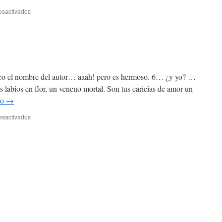
en
esactivados
Bajo
el
cielo
de
roma
co el nombre del autor… aaah! pero es hermoso. 6… ¿y yo? …
 labios en flor, un veneno mortal. Son tus caricias de amor un
do
→
en
esactivados
Ansiedad