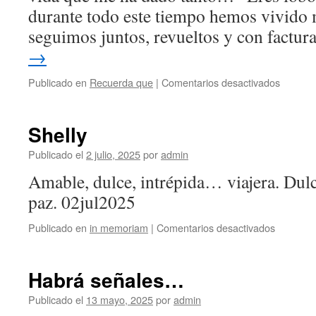
durante todo este tiempo hemos vivido 
seguimos juntos, revueltos y con factu
→
en
Publicado en
Recuerda que
|
Comentarios desactivados
Ahora
son
17!!
Shelly
Publicado el
2 julio, 2025
por
admin
Amable, dulce, intrépida… viajera. Dulc
paz. 02jul2025
en
Publicado en
in memoriam
|
Comentarios desactivados
Shelly
Habrá señales…
Publicado el
13 mayo, 2025
por
admin