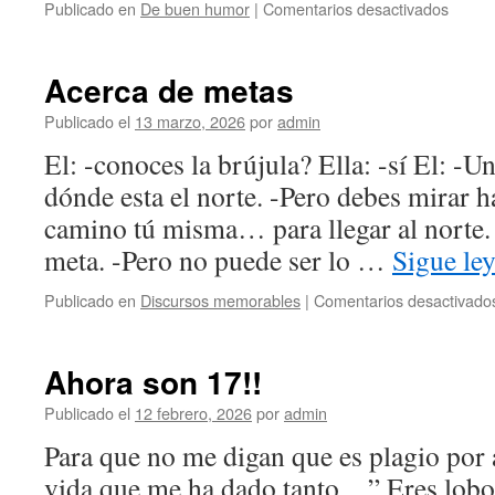
en
Publicado en
De buen humor
|
Comentarios desactivados
Prima
herma
de
Acerca de metas
Frida
Kahlo
Publicado el
13 marzo, 2026
por
admin
El: -conoces la brújula? Ella: -sí El: -Un
dónde esta el norte. -Pero debes mirar ha
camino tú misma… para llegar al norte.
meta. -Pero no puede ser lo …
Sigue le
Publicado en
Discursos memorables
|
Comentarios desactivado
Ahora son 17!!
Publicado el
12 febrero, 2026
por
admin
Para que no me digan que es plagio por a
vida que me ha dado tanto…” Eres lobon