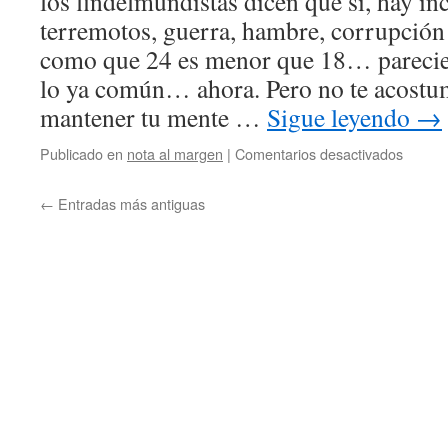
los findelmundistas dicen que sí, hay in
terremotos, guerra, hambre, corrupción
como que 24 es menor que 18… parecier
lo ya común… ahora. Pero no te acostum
mantener tu mente …
Sigue leyendo
→
en
Publicado en
nota al margen
|
Comentarios desactivados
2025
y
←
Entradas más antiguas
el
fin
de
los
tiempo