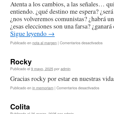
Atenta a los cambios, a las señales… qu
entiendo. ¿qué destino me espera? ¿será
¿nos volveremos comunistas? ¿habrá una
¿esas elecciones son una farsa? ¿ganará
Sigue leyendo
→
en
Publicado en
nota al margen
|
Comentarios desactivados
Habrá
señal
Rocky
Publicado el
9 mayo, 2025
por
admin
Gracias rocky por estar en nuestras vid
en
Publicado en
in memoriam
|
Comentarios desactivados
Rocky
Colita
Publicado el
26 marzo, 2025
por
admin