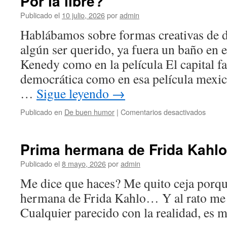
Por la libre?
Publicado el
10 julio, 2026
por
admin
Hablábamos sobre formas creativas de de
algún ser querido, ya fuera un baño en e
Kenedy como en la película El capital fa
democrática como en esa película mex
…
Sigue leyendo
→
en
Publicado en
De buen humor
|
Comentarios desactivados
Por
la
libre?
Prima hermana de Frida Kahlo
Publicado el
8 mayo, 2026
por
admin
Me dice que haces? Me quito ceja porq
hermana de Frida Kahlo… Y al rato me 
Cualquier parecido con la realidad, es 