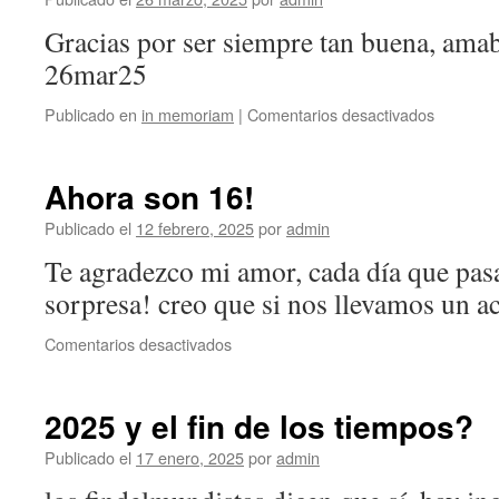
Gracias por ser siempre tan buena, amabl
26mar25
en
Publicado en
in memoriam
|
Comentarios desactivados
Colita
Ahora son 16!
Publicado el
12 febrero, 2025
por
admin
Te agradezco mi amor, cada día que pas
sorpresa! creo que si nos llevamos un 
en
Comentarios desactivados
Ahora
son
16!
2025 y el fin de los tiempos?
Publicado el
17 enero, 2025
por
admin