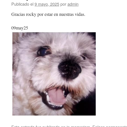
Publicado el
9 mayo, 2025
por
admin
Gracias rocky por estar en nuestras vidas.
09may25
Esta entrada fue publicada en
in memoriam
.
Enlace permanent