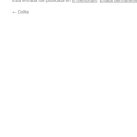
←
Colita