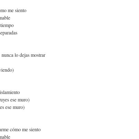
omo me siento
mable
 tiempo
separadas
, nunca lo dejas mostrar
viendo)
aislamiento
ruyes ese muro)
yes ese muro)
tarme cómo me siento
mable