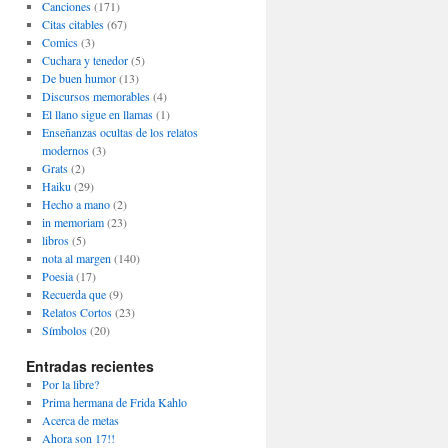
Canciones
(171)
Citas citables
(67)
Comics
(3)
Cuchara y tenedor
(5)
De buen humor
(13)
Discursos memorables
(4)
El llano sigue en llamas
(1)
Enseñanzas ocultas de los relatos
modernos
(3)
Grats
(2)
Haiku
(29)
Hecho a mano
(2)
in memoriam
(23)
libros
(5)
nota al margen
(140)
Poesia
(17)
Recuerda que
(9)
Relatos Cortos
(23)
Símbolos
(20)
Entradas recientes
Por la libre?
Prima hermana de Frida Kahlo
Acerca de metas
Ahora son 17!!