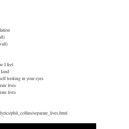
lation
ll)
wall)
w I feel
 kind
elf looking in your eyes
rate lives
rate lives
yrics/phil_collins/separate_lives.html