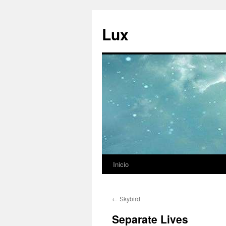
Ir
al
Lux
contenido
Inicio
←
Skybird
Separate Lives