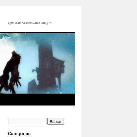
Igne natura renovatur integra
Categorías