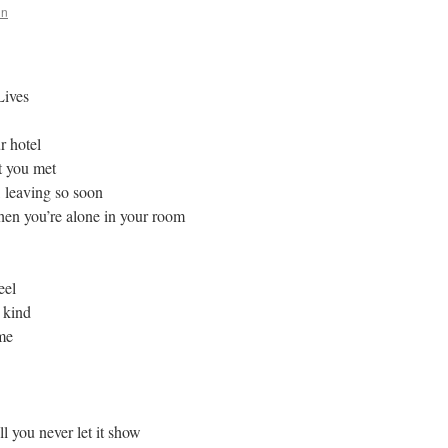
in
Lives
r hotel
t you met
 leaving so soon
en you’re alone in your room
eel
 kind
ime
ll you never let it show