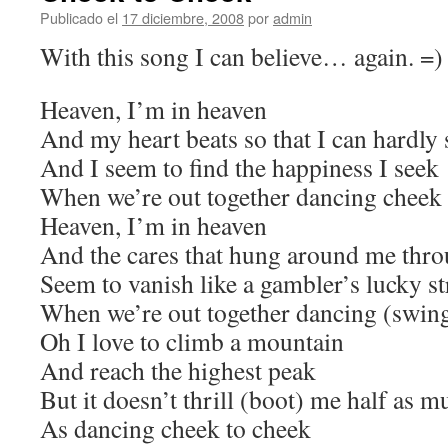
Publicado el
17 diciembre, 2008
por
admin
With this song I can believe… again. =)
Heaven, I’m in heaven
And my heart beats so that I can hardly
And I seem to find the happiness I seek
When we’re out together dancing cheek 
Heaven, I’m in heaven
And the cares that hung around me thr
Seem to vanish like a gambler’s lucky s
When we’re out together dancing (swing
Oh I love to climb a mountain
And reach the highest peak
But it doesn’t thrill (boot) me half as m
As dancing cheek to cheek