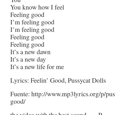
You know how I feel
Feeling good
I’m feeling good
I’m feeling good
Feeling good
Feeling good
It’s a new dawn
It’s a new day
It’s a new life for me
Lyrics: Feelin’ Good, Pussycat Dolls
Fuente: http://www.mp3lyrics.org/p/puss
good/
the video with the best sound… =P