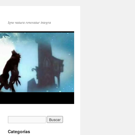
Igne natura renovatur integra
Categorías