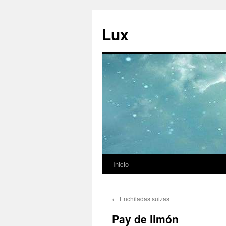
Ir
al
Lux
contenido
Inicio
←
Enchiladas suizas
Pay de limón