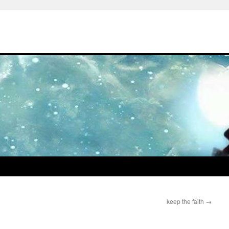
keep the faith
→