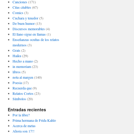
Canciones
(171)
Citas citables
(67)
Comics
(3)
Cuchara y tenedor
(5)
De buen humor
(13)
Discursos memorables
(4)
El llano sigue en llamas
(1)
Enseñanzas ocultas de los relatos
modernos
(3)
Grats
(2)
Haiku
(29)
Hecho a mano
(2)
in memoriam
(23)
libros
(5)
nota al margen
(140)
Poesia
(17)
Recuerda que
(9)
Relatos Cortos
(23)
Símbolos
(20)
Entradas recientes
Por la libre?
Prima hermana de Frida Kahlo
Acerca de metas
Ahora son 17!!