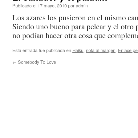
Publicado el
17 mayo, 2010
por
admin
Los azares los pusieron en el mismo cam
Siendo uno bueno para pelear y el otro p
no podían hacer otra cosa que compleme
Esta entrada fue publicada en
Haiku
,
nota al margen
.
Enlace p
←
Somebody To Love