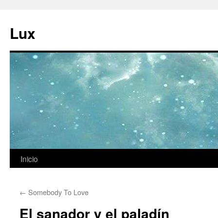
Ir
al
Lux
contenido
Inicio
←
Somebody To Love
El sanador y el paladín