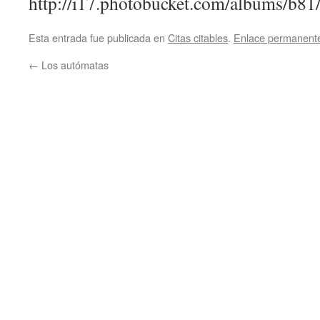
http://i17.photobucket.com/albums/b81
Esta entrada fue publicada en
Citas citables
.
Enlace permanent
←
Los autómatas