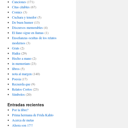
Canciones
(171)
Citas citables
(67)
Comics
(3)
Cuchara y tenedor
(5)
De buen humor
(13)
Discursos memorables
(4)
El llano sigue en llamas
(1)
Enseñanzas ocultas de los relatos
modernos
(3)
Grats
(2)
Haiku
(29)
Hecho a mano
(2)
in memoriam
(23)
libros
(5)
nota al margen
(140)
Poesia
(17)
Recuerda que
(9)
Relatos Cortos
(23)
Símbolos
(20)
Entradas recientes
Por la libre?
Prima hermana de Frida Kahlo
Acerca de metas
Ahora son 17!!