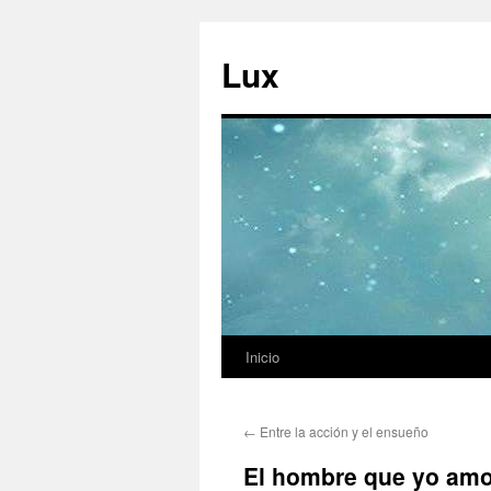
Ir
al
Lux
contenido
Inicio
←
Entre la acción y el ensueño
El hombre que yo am