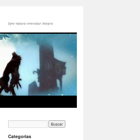
Igne natura renovatur integra
Categorías