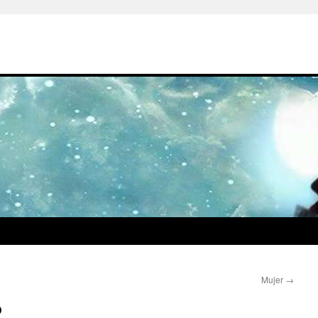
Mujer
→
o