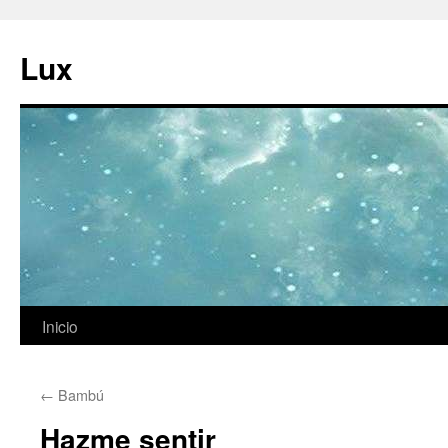
Ir
al
Lux
contenido
Inicio
←
Bambú
Hazme sentir