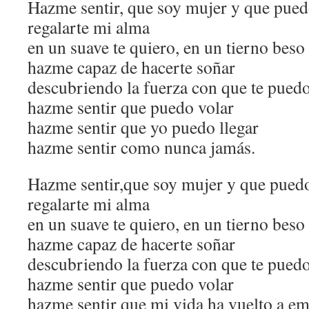
Hazme sentir, que soy mujer y que pue
regalarte mi alma
en un suave te quiero, en un tierno beso
hazme capaz de hacerte soñar
descubriendo la fuerza con que te pued
hazme sentir que puedo volar
hazme sentir que yo puedo llegar
hazme sentir como nunca jamás.
Hazme sentir,que soy mujer y que pued
regalarte mi alma
en un suave te quiero, en un tierno beso
hazme capaz de hacerte soñar
descubriendo la fuerza con que te pued
hazme sentir que puedo volar
hazme sentir que mi vida ha vuelto a em