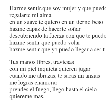
Hazme sentir,que soy mujer y que pued
regalarte mi alma
en un suave te quiero en un tierno beso
hazme capaz de hacerte soñar
descubriendo la fuerza con que te pued
hazme sentir que puedo volar
hazme sentir que yo puedo llegar a ser t
Tus manos libres, traviesas
con mi piel inquieta quieren jugar
cuando me abrazas, te sacas mi ansias
me logras enamorar
prendes el fuego, llego hasta el cielo
quiereme mas.