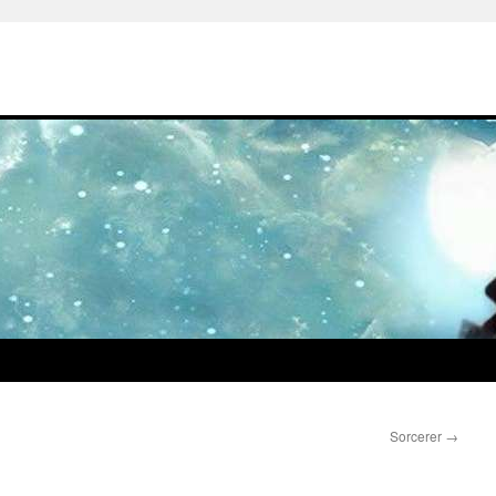
Sorcerer
→