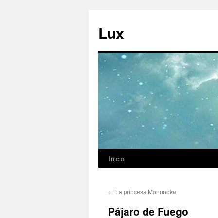
Ir
al
Lux
contenido
Inicio
←
La princesa Mononoke
Pájaro de Fuego