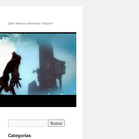
Igne natura renovatur integra
Categorías