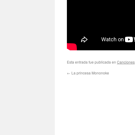
Esta entrada fue publicada en
Canciones
←
La princesa Mononoke