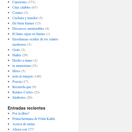
Canciones
(171)
Citas citables
(67)
Comics
(3)
Cuchara y tenedor
(5)
De buen humor
(13)
Discursos memorables
(4)
El llano sigue en llamas
(1)
Enseñanzas ocultas de los relatos
modernos
(3)
Grats
(2)
Haiku
(29)
Hecho a mano
(2)
in memoriam
(23)
libros
(5)
nota al margen
(140)
Poesia
(17)
Recuerda que
(9)
Relatos Cortos
(23)
Símbolos
(20)
Entradas recientes
Por la libre?
Prima hermana de Frida Kahlo
Acerca de metas
Ahora son 17!!