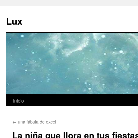
Ir
al
Lux
contenido
Inicio
←
una fábula de excel
La niña que llora en tus fiesta