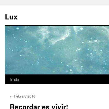
Ir
al
Lux
contenido
Inicio
←
Febrero 2016
Recordar es vivir!