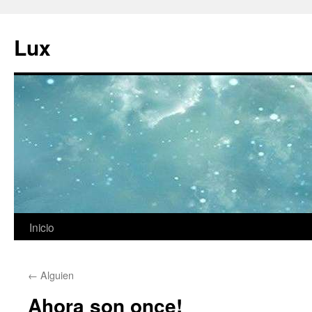
Ir
al
Lux
contenido
Inicio
←
Alguien
Ahora son once!