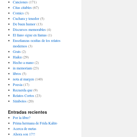
Canciones
(171)
Citas citables
(67)
Comics
(3)
Cuchara y tenedor
(5)
De buen humor
(13)
Discursos memorables
(4)
El llano sigue en llamas
(1)
Enseñanzas ocultas de los relatos
modernos
(3)
Grats
(2)
Haiku
(29)
Hecho a mano
(2)
in memoriam
(23)
libros
(5)
nota al margen
(140)
Poesia
(17)
Recuerda que
(9)
Relatos Cortos
(23)
Símbolos
(20)
Entradas recientes
Por la libre?
Prima hermana de Frida Kahlo
Acerca de metas
Ahora son 17!!