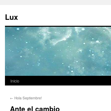
Ir
al
Lux
contenido
Inicio
←
Hola Septiembre!
Ante el cambio