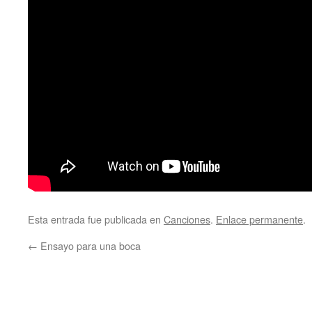
Esta entrada fue publicada en
Canciones
.
Enlace permanente
.
←
Ensayo para una boca