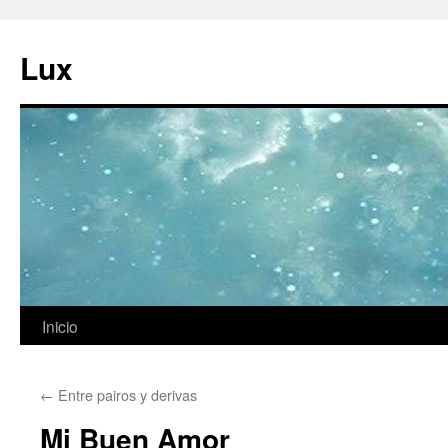
Ir
al
Lux
contenido
Inicio
←
Entre pairos y derivas
Mi Buen Amor