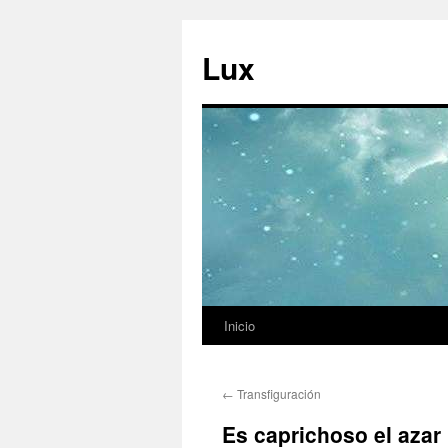
Ir
al
Lux
contenido
Inicio
←
Transfiguración
Es caprichoso el azar