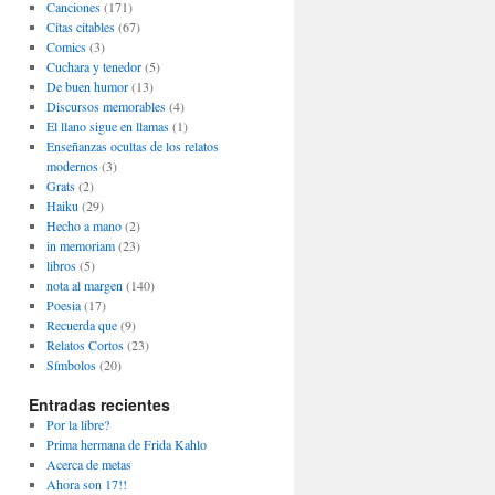
Canciones
(171)
Citas citables
(67)
Comics
(3)
Cuchara y tenedor
(5)
De buen humor
(13)
Discursos memorables
(4)
El llano sigue en llamas
(1)
Enseñanzas ocultas de los relatos
modernos
(3)
Grats
(2)
Haiku
(29)
Hecho a mano
(2)
in memoriam
(23)
libros
(5)
nota al margen
(140)
Poesia
(17)
Recuerda que
(9)
Relatos Cortos
(23)
Símbolos
(20)
Entradas recientes
Por la libre?
Prima hermana de Frida Kahlo
Acerca de metas
Ahora son 17!!