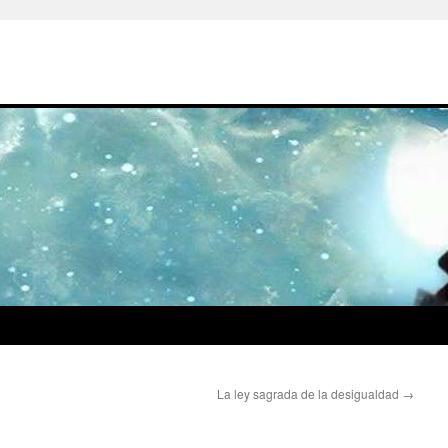
La ley sagrada de la desigualdad
→