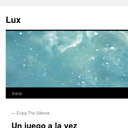
Ir
al
Lux
contenido
Inicio
←
Enjoy The Silence
Un juego a la vez