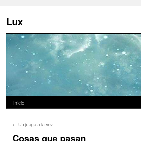
Ir
al
Lux
contenido
Inicio
←
Un juego a la vez
Cosas que pasan