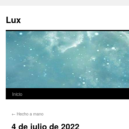
Ir
al
Lux
contenido
Inicio
←
Hecho a mano
4 de julio de 2022