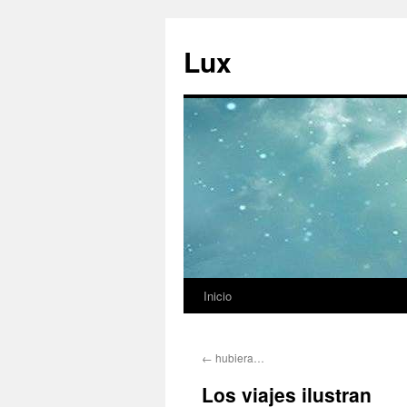
Ir
al
Lux
contenido
Inicio
←
hubiera…
Los viajes ilustran