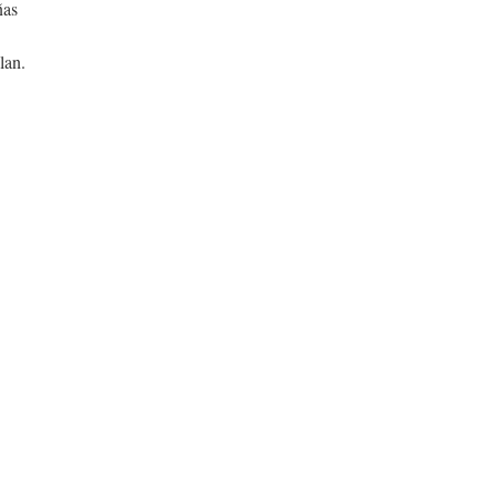
ñas
lan.