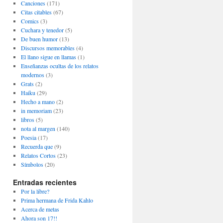
Canciones
(171)
Citas citables
(67)
Comics
(3)
Cuchara y tenedor
(5)
De buen humor
(13)
Discursos memorables
(4)
El llano sigue en llamas
(1)
Enseñanzas ocultas de los relatos
modernos
(3)
Grats
(2)
Haiku
(29)
Hecho a mano
(2)
in memoriam
(23)
libros
(5)
nota al margen
(140)
Poesia
(17)
Recuerda que
(9)
Relatos Cortos
(23)
Símbolos
(20)
Entradas recientes
Por la libre?
Prima hermana de Frida Kahlo
Acerca de metas
Ahora son 17!!