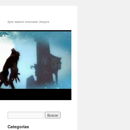
Igne natura renovatur integra
Categorías