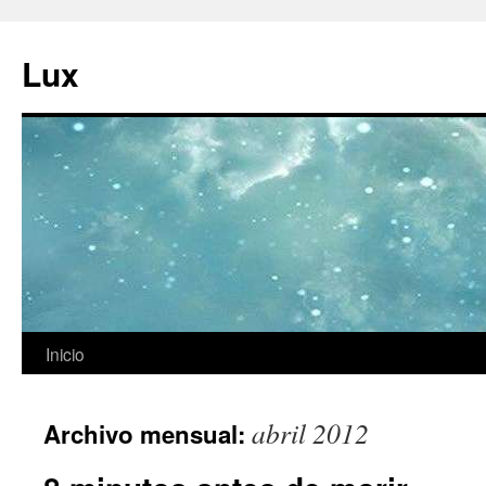
Ir
al
Lux
contenido
Inicio
abril 2012
Archivo mensual: