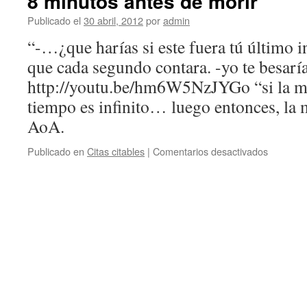
8 minutos antes de morir
Publicado el
30 abril, 2012
por
admin
“-…¿que harías si este fuera tú último i
que cada segundo contara. -yo te besarí
http://youtu.be/hm6W5NzJYGo “si la mat
tiempo es infinito… luego entonces, la m
AoA.
en
Publicado en
Citas citables
|
Comentarios desactivados
8
minutos
antes
de
morir