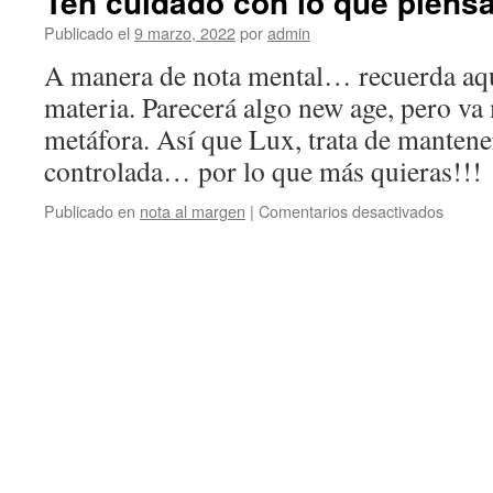
Ten cuidado con lo que piens
Publicado el
9 marzo, 2022
por
admin
A manera de nota mental… recuerda aqu
materia. Parecerá algo new age, pero va
metáfora. Así que Lux, trata de mantene
controlada… por lo que más quieras!!!
en
Publicado en
nota al margen
|
Comentarios desactivados
Ten
cuidad
con
lo
que
piensa