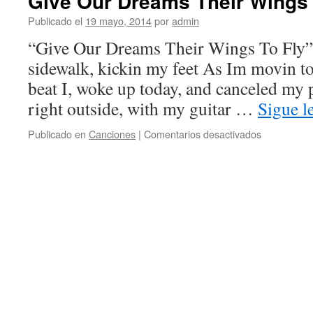
Give Our Dreams Their Wings 
Publicado el
19 mayo, 2014
por
admin
“Give Our Dreams Their Wings To Fly”
sidewalk, kickin my feet As Im movin to
beat I, woke up today, and canceled my 
right outside, with my guitar …
Sigue 
en
Publicado en
Canciones
|
Comentarios desactivados
Give
Our
Dreams
Their
Wings
To
Fly