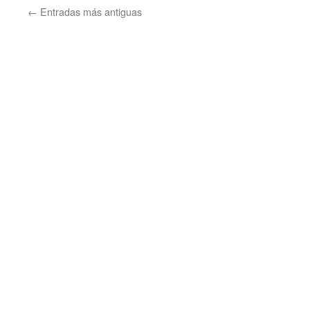
en
←
Entradas más antiguas
el
mar