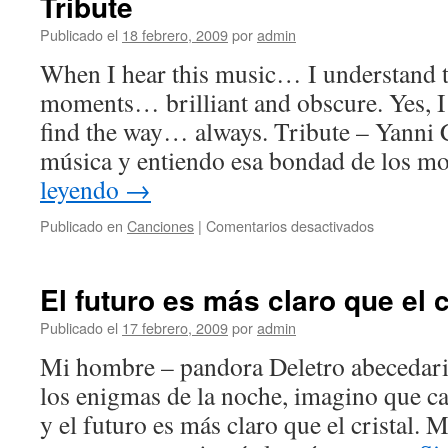
Tribute
distancia
Publicado el
18 febrero, 2009
por
admin
When I hear this music… I understand t
moments… brilliant and obscure. Yes, I
find the way… always. Tribute – Yanni
música y entiendo esa bondad de lo
leyendo
→
en
Publicado en
Canciones
|
Comentarios desactivados
Tribute
El futuro es más claro que el 
Publicado el
17 febrero, 2009
por
admin
Mi hombre – pandora Deletro abecedari
los enigmas de la noche, imagino que 
y el futuro es más claro que el cristal.