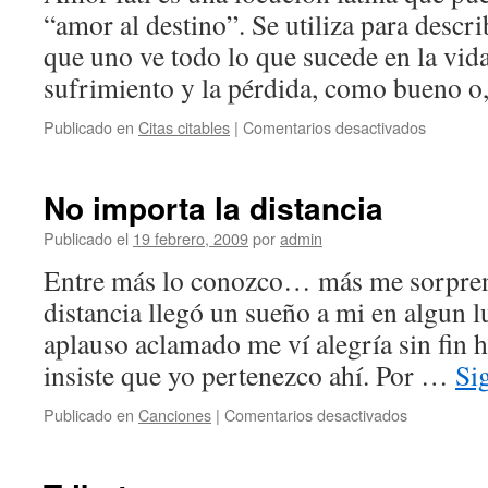
“amor al destino”. Se utiliza para descri
que uno ve todo lo que sucede en la vida
sufrimiento y la pérdida, como bueno 
en
Publicado en
Citas citables
|
Comentarios desactivados
Amor
fati
No importa la distancia
Publicado el
19 febrero, 2009
por
admin
Entre más lo conozco… más me sorpren
distancia llegó un sueño a mi en algun 
aplauso aclamado me ví alegría sin fin h
insiste que yo pertenezco ahí. Por …
Si
en
Publicado en
Canciones
|
Comentarios desactivados
No
importa
la