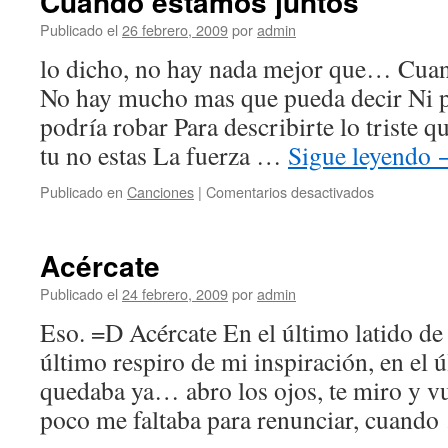
Cuando estamos juntos
Publicado el
26 febrero, 2009
por
admin
lo dicho, no hay nada mejor que… Cuan
No hay mucho mas que pueda decir Ni 
podría robar Para describirte lo triste 
tu no estas La fuerza …
Sigue leyendo
en
Publicado en
Canciones
|
Comentarios desactivados
Cuando
estamos
juntos
Acércate
Publicado el
24 febrero, 2009
por
admin
Eso. =D Acércate En el último latido de
último respiro de mi inspiración, en el
quedaba ya… abro los ojos, te miro y v
poco me faltaba para renunciar, cuand