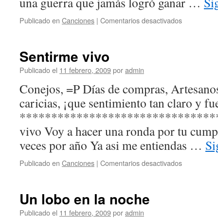
una guerra que jamás logró ganar …
Si
en
Publicado en
Canciones
|
Comentarios desactivados
El
futuro
es
Sentirme vivo
más
claro
Publicado el
11 febrero, 2009
por
admin
que
Conejos, =P Días de compras, Artesanos 
el
cristal…
caricias, ¡que sentimiento tan claro y fu
********************************
vivo Voy a hacer una ronda por tu cum
veces por año Ya asi me entiendas …
Si
en
Publicado en
Canciones
|
Comentarios desactivados
Sentirme
vivo
Un lobo en la noche
Publicado el
11 febrero, 2009
por
admin