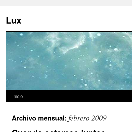
Ir
al
Lux
contenido
Inicio
febrero 2009
Archivo mensual: