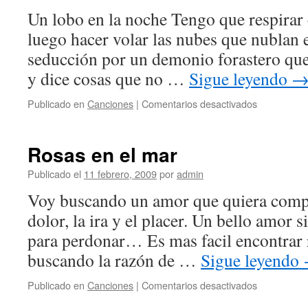
Un lobo en la noche Tengo que respirar 
luego hacer volar las nubes que nublan e
seducción por un demonio forastero qu
y dice cosas que no …
Sigue leyendo
en
Publicado en
Canciones
|
Comentarios desactivados
Un
lobo
en
Rosas en el mar
la
noche
Publicado el
11 febrero, 2009
por
admin
Voy buscando un amor que quiera compre
dolor, la ira y el placer. Un bello amor s
para perdonar… Es mas facil encontrar 
buscando la razón de …
Sigue leyendo
en
Publicado en
Canciones
|
Comentarios desactivados
Rosas