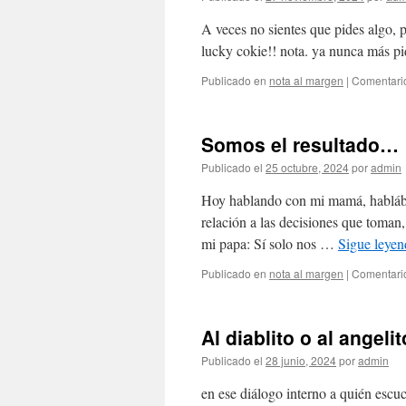
A veces no sientes que pides algo, p
lucky cokie!! nota. ya nunca más pid
Publicado en
nota al margen
|
Comentari
Somos el resultado…
Publicado el
25 octubre, 2024
por
admin
Hoy hablando con mi mamá, hablábam
relación a las decisiones que toma
mi papa: Sí solo nos …
Sigue leye
Publicado en
nota al margen
|
Comentari
Al diablito o al angeli
Publicado el
28 junio, 2024
por
admin
en ese diálogo interno a quién escu