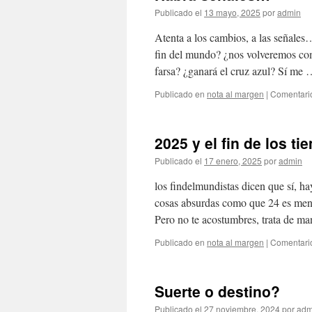
Publicado el
13 mayo, 2025
por
admin
Atenta a los cambios, a las señales
fin del mundo? ¿nos volveremos com
farsa? ¿ganará el cruz azul? Sí me
Publicado en
nota al margen
|
Comentari
2025 y el fin de los t
Publicado el
17 enero, 2025
por
admin
los findelmundistas dicen que sí, ha
cosas absurdas como que 24 es men
Pero no te acostumbres, trata de m
Publicado en
nota al margen
|
Comentari
Suerte o destino?
Publicado el
27 noviembre, 2024
por
adm