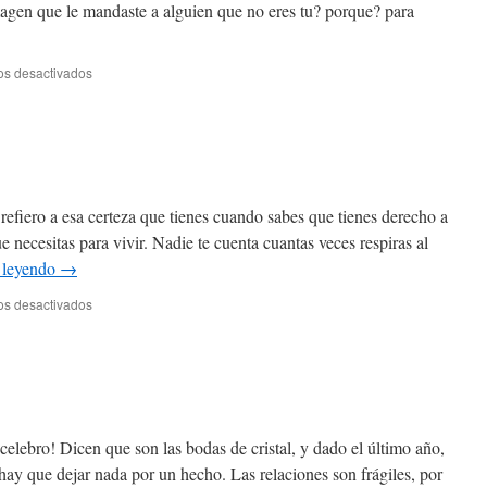
imagen que le mandaste a alguien que no eres tu? porque? para
en
os desactivados
Al
diablito
o
al
angelito?
fiero a esa certeza que tienes cuando sabes que tienes derecho a
 necesitas para vivir. Nadie te cuenta cuantas veces respiras al
 leyendo
→
en
os desactivados
Sobre
la
abundancia
 celebro! Dicen que son las bodas de cristal, y dado el último año,
ay que dejar nada por un hecho. Las relaciones son frágiles, por