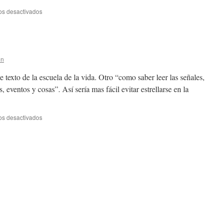
en
os desactivados
de
abejas
y
flores…
in
de texto de la escuela de la vida. Otro “como saber leer las señales,
 eventos y cosas”. Así sería mas fácil evitar estrellarse en la
en
os desactivados
El
cambio
y
yo