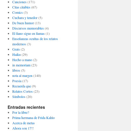
Canciones
(171)
Citas citables
(67)
Comics
(3)
Cuchara y tenedor
(5)
De buen humor
(13)
Discursos memorables
(4)
El llano sigue en llamas
(1)
Enseñanzas ocultas de los relatos
modernos
(3)
Grats
(2)
Haiku
(29)
Hecho a mano
(2)
in memoriam
(23)
libros
(5)
nota al margen
(140)
Poesia
(17)
Recuerda que
(9)
Relatos Cortos
(23)
Símbolos
(20)
Entradas recientes
Por la libre?
Prima hermana de Frida Kahlo
Acerca de metas
Ahora son 17!!