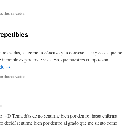
en
os desactivados
15
años
epetibles
entrelazadas, tal como lo cóncavo y lo convexo… hay cosas que no
increíble es perder de vista eso, que nuestros cuerpos son
ndo
→
en
os desactivados
Momentos
únicos
e
irrepetibles
in
ez. =D Tenia días de no sentirme bien por dentro, hasta enferma.
ro decidí sentirme bien por dentro al grado que me siento como