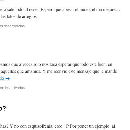
los
tiempos?
ero sale todo al revés. Espero que apesar el inicio, el día mejore…
as fotos de arreglos.
en
os desactivados
Suerte
o
destino?
os que a veces solo nos toca esperar que todo este bien, en
n, aquellos que amamos. Y me reenvió este mensaje que le mandó
ndo
→
en
os desactivados
Somos
el
resultado…
to?
chas? Y no con esquizofrenia, creo =P Por poner un ejemplo: al