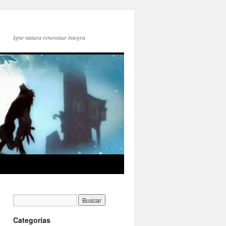
Igne natura renovatur integra
Categorías