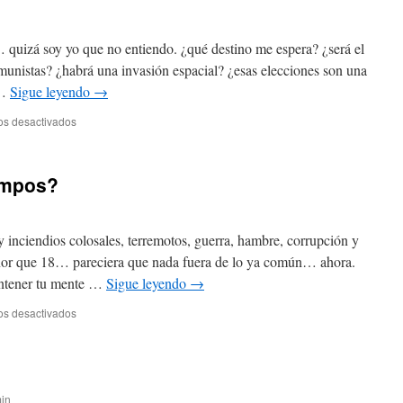
… quizá soy yo que no entiendo. ¿qué destino me espera? ¿será el
unistas? ¿habrá una invasión espacial? ¿esas elecciones son una
 …
Sigue leyendo
→
en
os desactivados
Habrá
señales…
iempos?
y inciendios colosales, terremotos, guerra, hambre, corrupción y
or que 18… pareciera que nada fuera de lo ya común… ahora.
antener tu mente …
Sigue leyendo
→
en
os desactivados
2025
y
el
fin
de
in