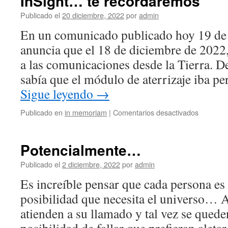
InSight… te recordaremos
Publicado el
20 diciembre, 2022
por
admin
En un comunicado publicado hoy 19 de
anuncia que el 18 de diciembre de 2022
a las comunicaciones desde la Tierra. D
sabía que el módulo de aterrizaje iba p
Sigue leyendo
→
en
Publicado en
in memoriam
|
Comentarios desactivados
InSight…
te
recorda
Potencialmente…
Publicado el
2 diciembre, 2022
por
admin
Es increíble pensar que cada persona es
posibilidad que necesita el universo… 
atienden a su llamado y tal vez se quede