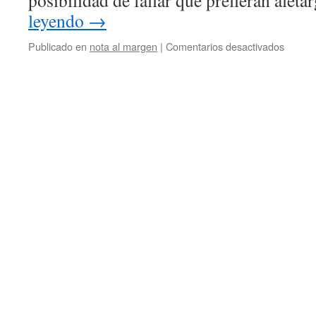
posibilidad de fallar que prefieran alet
leyendo
→
en
Publicado en
nota al margen
|
Comentarios desactivados
Potenc