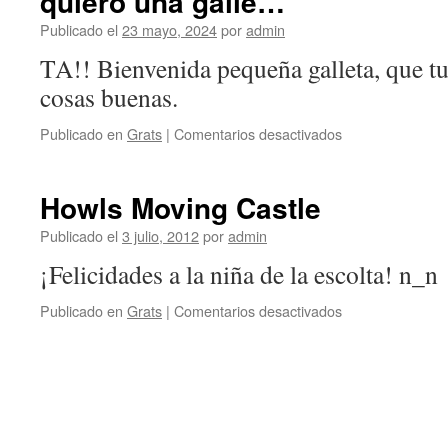
quiero una galle…
Publicado el
23 mayo, 2024
por
admin
TA!! Bienvenida pequeña galleta, que tus
cosas buenas.
en
Publicado en
Grats
|
Comentarios desactivados
quiero
una
galle…
Howls Moving Castle
Publicado el
3 julio, 2012
por
admin
¡Felicidades a la niña de la escolta! n_n
en
Publicado en
Grats
|
Comentarios desactivados
Howls
Moving
Castle