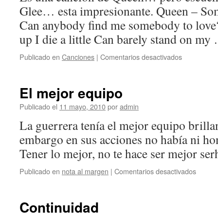
Glee… esta impresionante. Queen – So
Can anybody find me somebody to love
up I die a little Can barely stand on m
en
Publicado en
Canciones
|
Comentarios desactivados
Somebody
To
Love
El mejor equipo
Publicado el
11 mayo, 2010
por
admin
La guerrera tenía el mejor equipo brill
embargo en sus acciones no había ni 
Tener lo mejor, no te hace ser mejor se
en
Publicado en
nota al margen
|
Comentarios desactivados
El
mejor
equipo
Continuidad