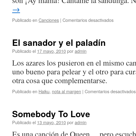
son ¡Ay mamá! Cántame la sandunga.
→
en
Publicado en
Canciones
|
Comentarios desactivados
La
martiniana
El sanador y el paladín
Publicado el
17 mayo, 2010
por
admin
Los azares los pusieron en el mismo ca
uno bueno para pelear y el otro para cur
otra cosa que complementarse.
Publicado en
Haiku
,
nota al margen
|
Comentarios desactivados
Somebody To Love
Publicado el
13 mayo, 2010
por
admin
Es una canción de Queen… pero escuché