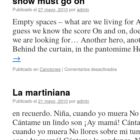
show must go on
Publicado el
27 mayo, 2010
por
admin
Empty spaces – what are we living for 
guess we know the score On and on, d
we are looking for… Another hero, ano
Behind the curtain, in the pantomime 
→
en
Publicado en
Canciones
|
Comentarios desactivados
show
must
go
La martiniana
on
Publicado el
21 mayo, 2010
por
admin
en recuerdo. Niña, cuando yo muera No 
Cántame un lindo son ¡Ay mamá! Cánta
cuando yo muera No llores sobre mi tu