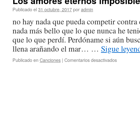
Los amores eternos imposible
Publicado el
31 octubre, 2017
por
admin
no hay nada que pueda competir contra 
nada más bello que lo que nunca he te
que lo que perdí. Perdóname si aún busc
llena arañando el mar… …
Sigue leye
en
Publicado en
Canciones
|
Comentarios desactivados
Los
amores
eternos
imposibles
e
inolvidables