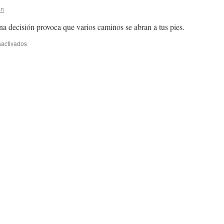
in
a decisión provoca que varios caminos se abran a tus pies.
en
activados
3
de
septiembre