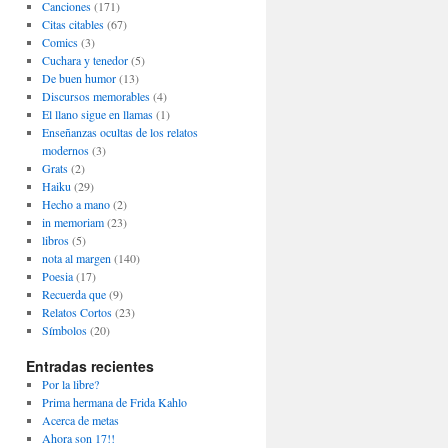
Canciones
(171)
Citas citables
(67)
Comics
(3)
Cuchara y tenedor
(5)
De buen humor
(13)
Discursos memorables
(4)
El llano sigue en llamas
(1)
Enseñanzas ocultas de los relatos
modernos
(3)
Grats
(2)
Haiku
(29)
Hecho a mano
(2)
in memoriam
(23)
libros
(5)
nota al margen
(140)
Poesia
(17)
Recuerda que
(9)
Relatos Cortos
(23)
Símbolos
(20)
Entradas recientes
Por la libre?
Prima hermana de Frida Kahlo
Acerca de metas
Ahora son 17!!