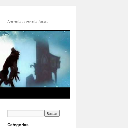
Igne natura renovatur integra
Categorías